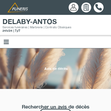
Passer
au
contenu
DELABY-ANTOS
Services funéraires | Marbrerie | Contrats Obsèques
24h/24 | 7j/7
Avis de décès
Rechercher un avis de décès