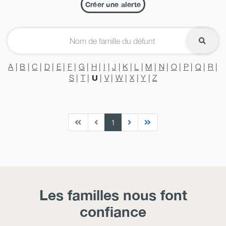
Créer une alerte
A
|
B
|
C
|
D
|
E
|
F
|
G
|
H
|
I
|
J
|
K
|
L
|
M
|
N
|
O
|
P
|
Q
|
R
|
U
S
|
T
|
|
V
|
W
|
X
|
Y
|
Z
1
Les familles nous font
confiance