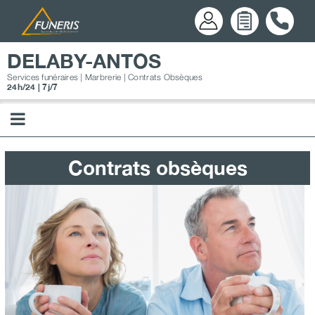
Passer
au
contenu
DELABY-ANTOS
Services funéraires | Marbrerie | Contrats Obsèques
24h/24 | 7j/7
Contrats obsèques