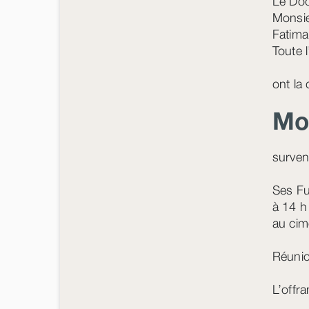
Le Do
Monsie
Fatima
Toute l
ont la
Mo
surven
Ses Fu
à 14 h
au cime
Réunio
L’offr