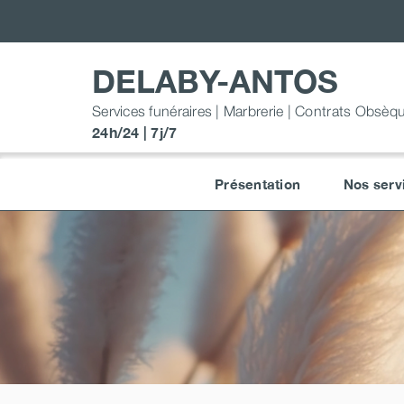
Passer
au
contenu
DELABY-ANTOS
Services funéraires | Marbrerie | Contrats Obsèq
24h/24 | 7j/7
Présentation
Nos serv