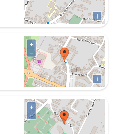
i
+
−
i
+
−