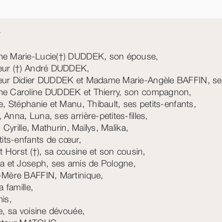
Y
e Marie-Lucie(†) DUDDEK, son épouse,
eur (†) André DUDDEK,
ur Didier DUDDEK et Madame Marie-Angèle BAFFIN, ses
e Caroline DUDDEK et Thierry, son compagnon,
e, Stéphanie et Manu, Thibault, ses petits-enfants,
Anna, Luna, ses arrière-petites-filles,
, Cyrille, Mathurin, Maïlys, Malika,
tits-enfants de cœur,
et Horst (†), sa cousine et son cousin,
a et Joseph, ses amis de Pologne,
Mère BAFFIN, Martinique,
a famille,
is,
e, sa voisine dévouée,