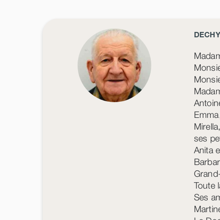
DECH
Madam
Monsi
Monsie
Madam
Antoin
Emma, 
Mirella
ses pe
Anita 
Barbar
Grand-
Toute l
Ses am
Martin